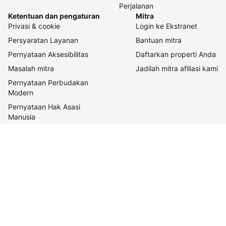
Perjalanan
Ketentuan dan pengaturan
Mitra
Privasi & cookie
Login ke Ekstranet
Persyaratan Layanan
Bantuan mitra
Pernyataan Aksesibilitas
Daftarkan properti Anda
Masalah mitra
Jadilah mitra afiliasi kami
Pernyataan Perbudakan
Modern
Pernyataan Hak Asasi
Manusia
Tentang Kami
Tentang Booking.com
Cara kerja kami
Keberlanjutan
Pusat pers
Karier
Relasi investor
Kontak perusahaan