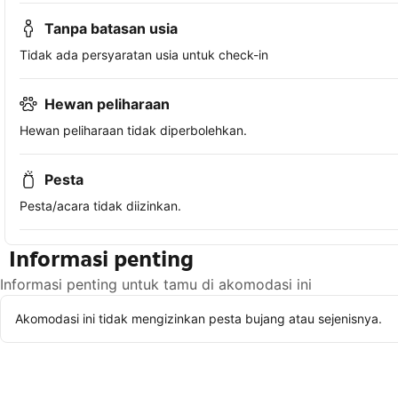
Tanpa batasan usia
Tidak ada persyaratan usia untuk check-in
Hewan peliharaan
Hewan peliharaan tidak diperbolehkan.
Pesta
Pesta/acara tidak diizinkan.
Informasi penting
Informasi penting untuk tamu di akomodasi ini
Akomodasi ini tidak mengizinkan pesta bujang atau sejenisnya.