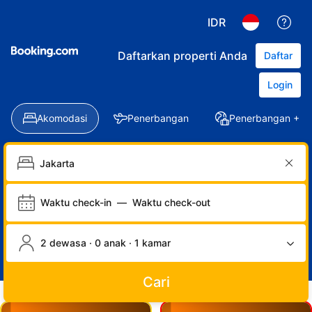
IDR
Daftarkan properti Anda
Daftar
Login
Akomodasi
Penerbangan
Penerbangan + Ho
Waktu check-in
—
Waktu check-out
2 dewasa · 0 anak · 1 kamar
Cari