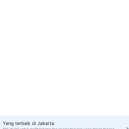
Yang terbaik di Jakarta