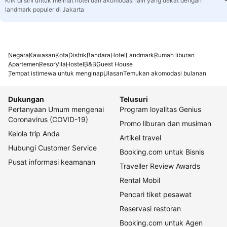
Klik di sini untuk melihat hotel dan akomodasi lain yang dekat dengan
landmark populer di Jakarta
Negara
Kawasan
Kota
Distrik
Bandara
Hotel
Landmark
Rumah liburan
Apartemen
Resor
Vila
Hostel
B&B
Guest House
Tempat istimewa untuk menginap
Ulasan
Temukan akomodasi bulanan
Dukungan
Telusuri
Pertanyaan Umum mengenai
Program loyalitas Genius
Coronavirus (COVID-19)
Promo liburan dan musiman
Kelola trip Anda
Artikel travel
Hubungi Customer Service
Booking.com untuk Bisnis
Pusat informasi keamanan
Traveller Review Awards
Rental Mobil
Pencari tiket pesawat
Reservasi restoran
Booking.com untuk Agen